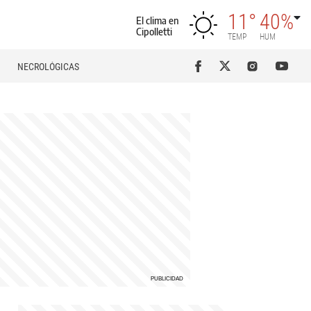
11°
40%
El clima en
Cipolletti
TEMP
HUM
NECROLÓGICAS