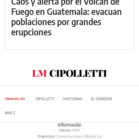
Caos y alerta por el Volcán de
Fuego en Guatemala: evacuan
poblaciones por grandes
erupciones
CIPOLLETTI
+HISTORIAS
EL COMEDOR
TEMAS DEL DÍA
MAS E
Información
Edición:
6949
Propietario:
Comunicaciones y Medios S.A