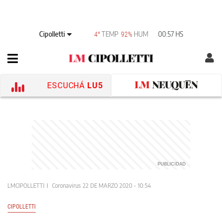
Cipolletti
TEMP
HUM
00:57 HS
4°
92%
ESCUCHÁ
LU5
LMCIPOLLETTI
Coronavirus
22 DE MARZO 2020 - 10:54
CIPOLLETTI