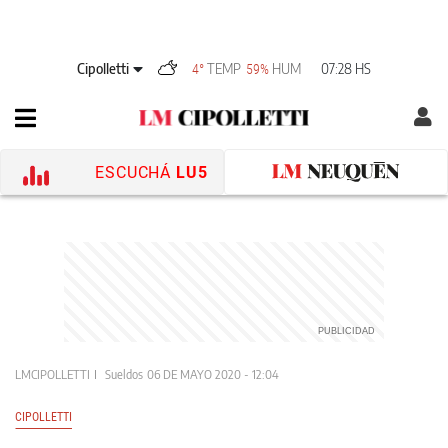
Cipolletti
TEMP
HUM
07:28 HS
4°
59%
ESCUCHÁ
LU5
LMCIPOLLETTI
Sueldos
06 DE MAYO 2020 - 12:04
CIPOLLETTI