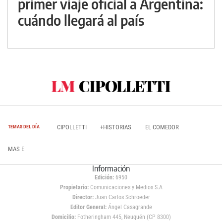
primer viaje oficial a Argentina:
cuándo llegará al país
CIPOLLETTI
+HISTORIAS
EL COMEDOR
TEMAS DEL DÍA
MAS E
Información
Edición:
6950
Propietario:
Comunicaciones y Medios S.A
Director:
Juan Carlos Schroeder
Editor General:
Ángel Casagrande
Domicilio:
Fotheringham 445, Neuquén (CP 8300)