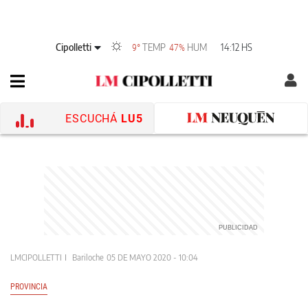
Cipolletti
TEMP
HUM
14:12 HS
9°
47%
ESCUCHÁ
LU5
LMCIPOLLETTI
Bariloche
05 DE MAYO 2020 - 10:04
PROVINCIA