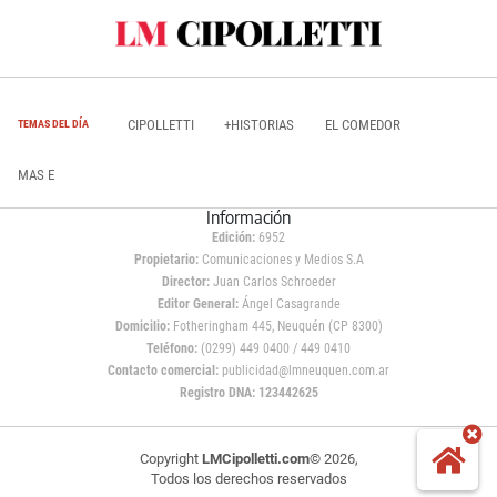
CIPOLLETTI
+HISTORIAS
EL COMEDOR
TEMAS DEL DÍA
MAS E
Información
Edición:
6952
Propietario:
Comunicaciones y Medios S.A
Director:
Juan Carlos Schroeder
Editor General:
Ángel Casagrande
Domicilio:
Fotheringham 445, Neuquén (CP 8300)
Teléfono:
(0299) 449 0400 / 449 0410
Contacto comercial:
publicidad@lmneuquen.com.ar
Registro DNA: 123442625
Copyright
LMCipolletti.com
© 2026,
Todos los derechos reservados