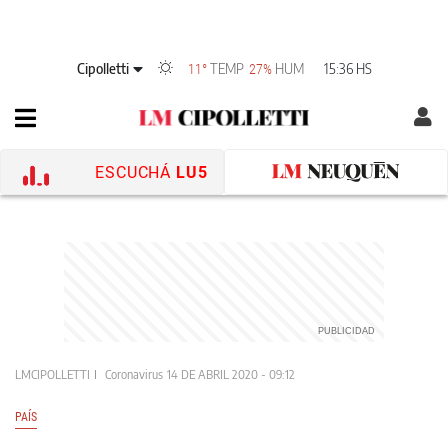
Cipolletti
TEMP
HUM
15:36 HS
11°
27%
ESCUCHÁ
LU5
LMCIPOLLETTI
Coronavirus
14 DE ABRIL 2020 - 09:12
PAÍS