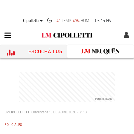
Cipolletti
TEMP
HUM
05:44 HS
4°
49%
ESCUCHÁ
LU5
LMCIPOLLETTI
Cuarentena
13 DE ABRIL 2020 - 21:18
POLICIALES