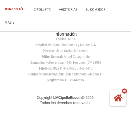
CIPOLLETTI
+HISTORIAS
EL COMEDOR
TEMAS DEL DÍA
MAS E
Información
Edición:
6951
Propietario:
Comunicaciones y Medios S.A
Director:
Juan Carlos Schroeder
Editor General:
Ángel Casagrande
Domicilio:
Fotheringham 445, Neuquén (CP 8300)
Teléfono:
(0299) 449 0400 / 449 0410
Contacto comercial:
publicidad@lmneuquen.com.ar
Registro DNA: 123442625
Copyright
LMCipolletti.com
© 2026,
Todos los derechos reservados