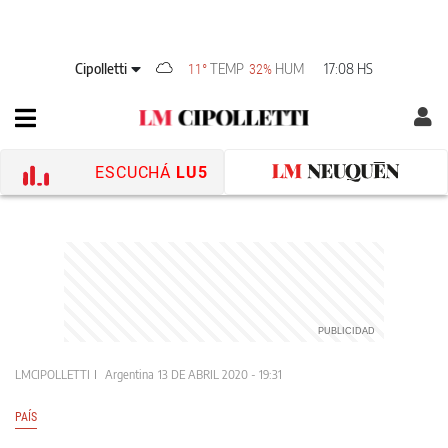
Cipolletti
TEMP
HUM
17:08 HS
11°
32%
ESCUCHÁ
LU5
LMCIPOLLETTI
Argentina
13 DE ABRIL 2020 - 19:31
PAÍS