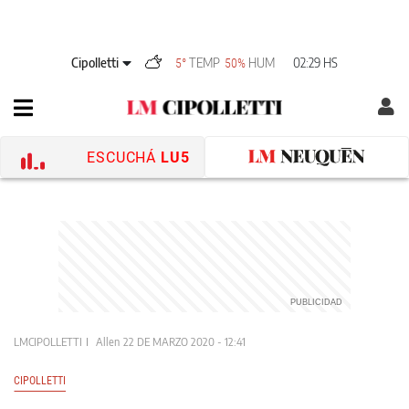
Cipolletti
TEMP
HUM
02:29 HS
5°
50%
ESCUCHÁ
LU5
LMCIPOLLETTI
Allen
22 DE MARZO 2020 - 12:41
CIPOLLETTI