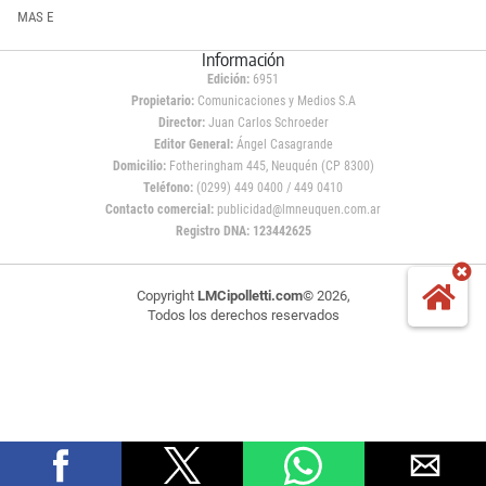
MAS E
Información
Edición:
6951
Propietario:
Comunicaciones y Medios S.A
Director:
Juan Carlos Schroeder
Editor General:
Ángel Casagrande
Domicilio:
Fotheringham 445, Neuquén (CP 8300)
Teléfono:
(0299) 449 0400 / 449 0410
Contacto comercial:
publicidad@lmneuquen.com.ar
Registro DNA: 123442625
Copyright
LMCipolletti.com
© 2026,
Todos los derechos reservados