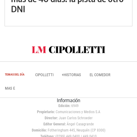
DNI
CIPOLLETTI
+HISTORIAS
EL COMEDOR
TEMAS DEL DÍA
MAS E
Información
Edición:
6949
Propietario:
Comunicaciones y Medios S.A
Director:
Juan Carlos Schroeder
Editor General:
Ángel Casagrande
Domicilio:
Fotheringham 445, Neuquén (CP 8300)
Teléfono:
(0299) 449 0400 / 449 0410