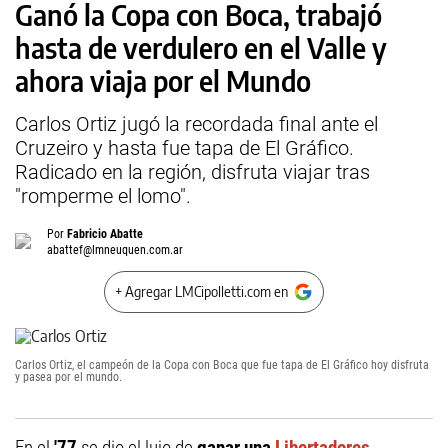
Ganó la Copa con Boca, trabajó
hasta de verdulero en el Valle y
ahora viaja por el Mundo
Carlos Ortiz jugó la recordada final ante el
Cruzeiro y hasta fue tapa de El Gráfico.
Radicado en la región, disfruta viajar tras
"romperme el lomo".
Por
Fabricio Abatte
abattef@lmneuquen.com.ar
+ Agregar LMCipolletti.com en
Carlos Ortiz, el campeón de la Copa con Boca que fue tapa de El Gráfico hoy disfruta
y pasea por el mundo.
En el
'77
se dio el lujo de
ganar una
Libertadores