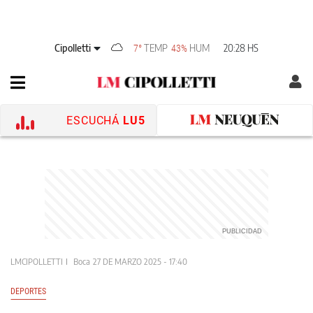
Cipolletti
TEMP
HUM
20:28 HS
7°
43%
ESCUCHÁ
LU5
LMCIPOLLETTI
Boca
27 DE MARZO 2025 - 17:40
DEPORTES