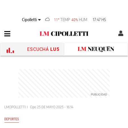
Cipolletti
TEMP
HUM
17:47 HS
11°
40%
ESCUCHÁ
LU5
LMCIPOLLETTI
Cipo
25 DE MAYO 2025 - 16:14
DEPORTES