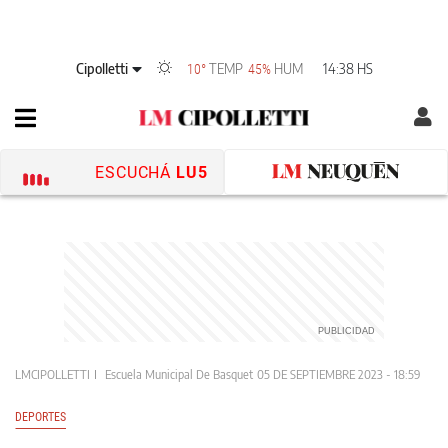
Cipolletti
TEMP
HUM
14:38 HS
10°
45%
ESCUCHÁ
LU5
LMCIPOLLETTI
Escuela Municipal De Basquet
05 DE SEPTIEMBRE 2023 - 18:59
DEPORTES