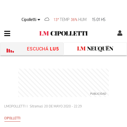
Cipolletti
TEMP
HUM
15:01 HS
13°
36%
ESCUCHÁ
LU5
LMCIPOLLETTI
Sitramuci
20 DE MAYO 2020 - 22:29
CIPOLLETTI