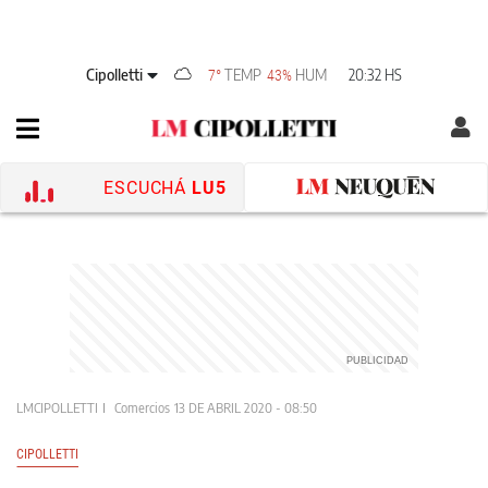
Cipolletti
TEMP
HUM
20:32 HS
7°
43%
ESCUCHÁ
LU5
LMCIPOLLETTI
Comercios
13 DE ABRIL 2020 - 08:50
CIPOLLETTI