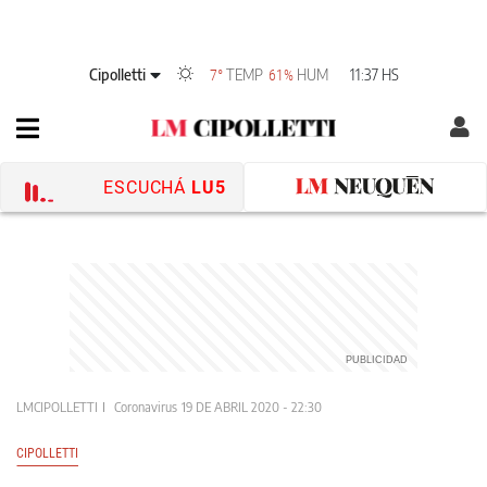
Cipolletti
TEMP
HUM
11:37 HS
7°
61%
ESCUCHÁ
LU5
LMCIPOLLETTI
Coronavirus
19 DE ABRIL 2020 - 22:30
CIPOLLETTI