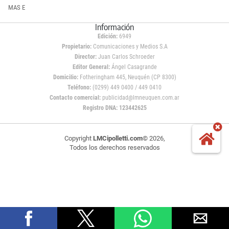
MAS E
Información
Edición:
6949
Propietario:
Comunicaciones y Medios S.A
Director:
Juan Carlos Schroeder
Editor General:
Ángel Casagrande
Domicilio:
Fotheringham 445, Neuquén (CP 8300)
Teléfono:
(0299) 449 0400 / 449 0410
Contacto comercial:
publicidad@lmneuquen.com.ar
Registro DNA: 123442625
Copyright
LMCipolletti.com
© 2026,
Todos los derechos reservados