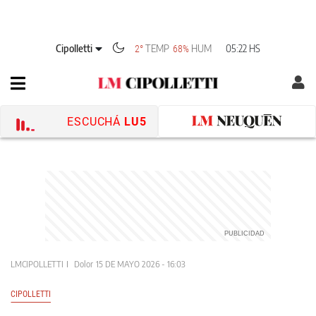
Cipolletti
TEMP
HUM
05:22 HS
2°
68%
ESCUCHÁ
LU5
LMCIPOLLETTI
Dolor
15 DE MAYO 2026 - 16:03
CIPOLLETTI