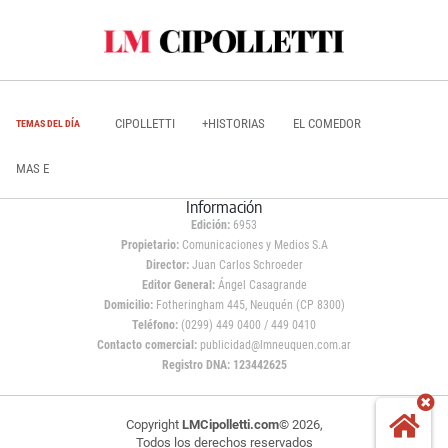
CIPOLLETTI
+HISTORIAS
EL COMEDOR
TEMAS DEL DÍA
MAS E
Información
Edición:
6953
Propietario:
Comunicaciones y Medios S.A
Director:
Juan Carlos Schroeder
Editor General:
Ángel Casagrande
Domicilio:
Fotheringham 445, Neuquén (CP 8300)
Teléfono:
(0299) 449 0400 / 449 0410
Contacto comercial:
publicidad@lmneuquen.com.ar
Registro DNA: 123442625
Copyright
LMCipolletti.com
© 2026,
Todos los derechos reservados