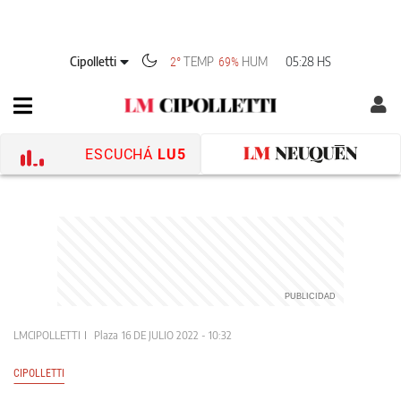
Cipolletti
TEMP
HUM
05:28 HS
2°
69%
ESCUCHÁ
LU5
LMCIPOLLETTI
Plaza
16 DE JULIO 2022 - 10:32
CIPOLLETTI