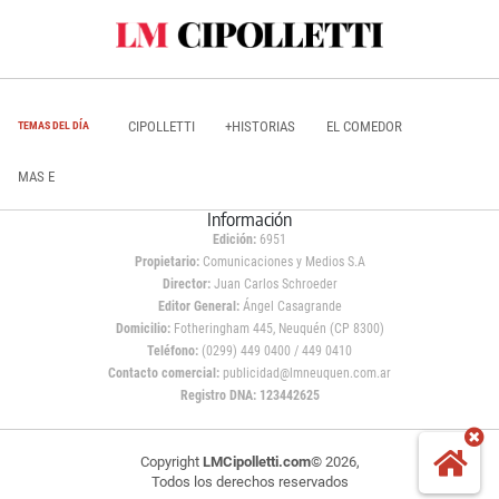
CIPOLLETTI
+HISTORIAS
EL COMEDOR
TEMAS DEL DÍA
MAS E
Información
Edición:
6951
Propietario:
Comunicaciones y Medios S.A
Director:
Juan Carlos Schroeder
Editor General:
Ángel Casagrande
Domicilio:
Fotheringham 445, Neuquén (CP 8300)
Teléfono:
(0299) 449 0400 / 449 0410
Contacto comercial:
publicidad@lmneuquen.com.ar
Registro DNA: 123442625
Copyright
LMCipolletti.com
© 2026,
Todos los derechos reservados