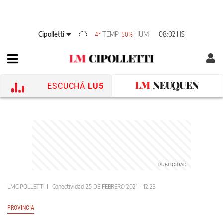
Cipolletti
TEMP
HUM
08:02 HS
4°
50%
ESCUCHÁ
LU5
LMCIPOLLETTI
Conectividad
25 DE FEBRERO 2021 - 12:23
PROVINCIA