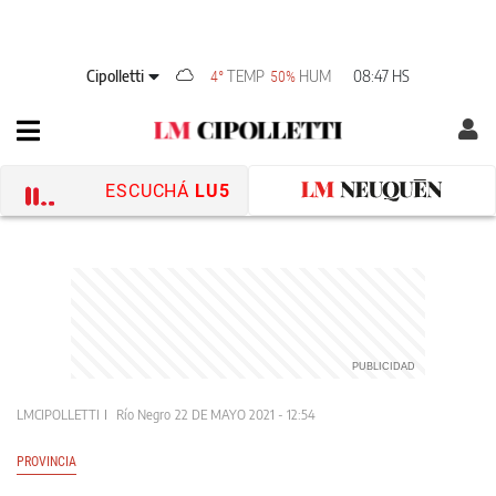
Cipolletti
TEMP
HUM
08:47 HS
4°
50%
ESCUCHÁ
LU5
LMCIPOLLETTI
Río Negro
22 DE MAYO 2021 - 12:54
PROVINCIA