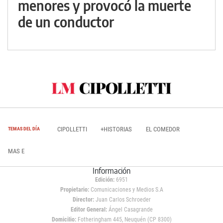
menores y provocó la muerte
de un conductor
CIPOLLETTI
+HISTORIAS
EL COMEDOR
TEMAS DEL DÍA
MAS E
Información
Edición:
6951
Propietario:
Comunicaciones y Medios S.A
Director:
Juan Carlos Schroeder
Editor General:
Ángel Casagrande
Domicilio:
Fotheringham 445, Neuquén (CP 8300)