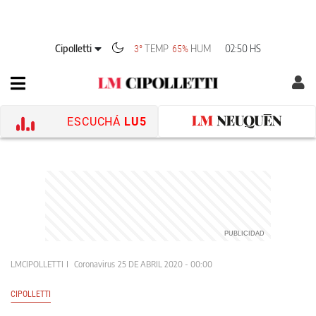
Cipolletti
TEMP
HUM
02:50 HS
3°
65%
ESCUCHÁ
LU5
LMCIPOLLETTI
Coronavirus
25 DE ABRIL 2020 - 00:00
CIPOLLETTI