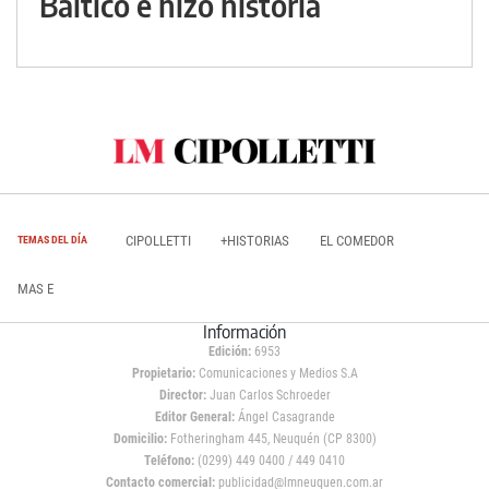
Báltico e hizo historia
CIPOLLETTI
+HISTORIAS
EL COMEDOR
TEMAS DEL DÍA
MAS E
Información
Edición:
6953
Propietario:
Comunicaciones y Medios S.A
Director:
Juan Carlos Schroeder
Editor General:
Ángel Casagrande
Domicilio:
Fotheringham 445, Neuquén (CP 8300)
Teléfono:
(0299) 449 0400 / 449 0410
Contacto comercial:
publicidad@lmneuquen.com.ar