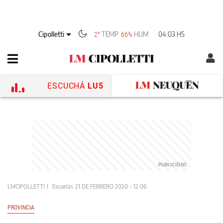
Cipolletti
TEMP
HUM
04:03 HS
2°
66%
ESCUCHÁ
LU5
LMCIPOLLETTI
Escuelas
21 DE FEBRERO 2020 - 12:06
PROVINCIA