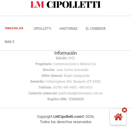
CIPOLLETTI
+HISTORIAS
EL COMEDOR
TEMAS DEL DÍA
MAS E
Información
Edición:
6952
Propietario:
Comunicaciones y Medios S.A
Director:
Juan Carlos Schroeder
Editor General:
Ángel Casagrande
Domicilio:
Fotheringham 445, Neuquén (CP 8300)
Teléfono:
(0299) 449 0400 / 449 0410
Contacto comercial:
publicidad@lmneuquen.com.ar
Registro DNA: 123442625
Copyright
LMCipolletti.com
© 2026,
Todos los derechos reservados