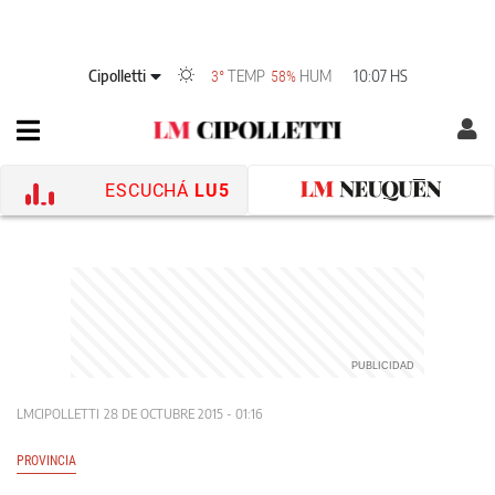
Cipolletti
TEMP
HUM
10:07 HS
3°
58%
ESCUCHÁ
LU5
LMCIPOLLETTI
28 DE OCTUBRE 2015 - 01:16
PROVINCIA