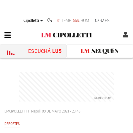
Cipolletti
TEMP
HUM
02:32 HS
3°
65%
ESCUCHÁ
LU5
LMCIPOLLETTI
Napoli
09 DE MAYO 2021 - 23:43
DEPORTES