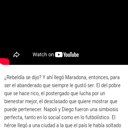
¿Rebeldía se dijo? Y ahí llegó Maradona, entonces, para
ser el abanderado que siempre le gustó ser. El del pobre
que se hace rico, el postergado que lucha por un
bienestar mejor, el desclasado que quiere mostrar que
puede pertenecer. Napoli y Diego fueron una simbiosis
perfecta, tanto en lo social como en lo futbolístico. El
héroe llegó a una ciudad a la que el país le había soltado