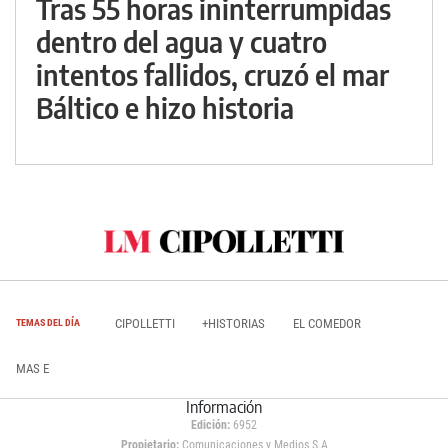
Tras 55 horas ininterrumpidas
dentro del agua y cuatro
intentos fallidos, cruzó el mar
Báltico e hizo historia
CIPOLLETTI
+HISTORIAS
EL COMEDOR
TEMAS DEL DÍA
MAS E
Información
Edición:
6952
Propietario:
Comunicaciones y Medios S.A