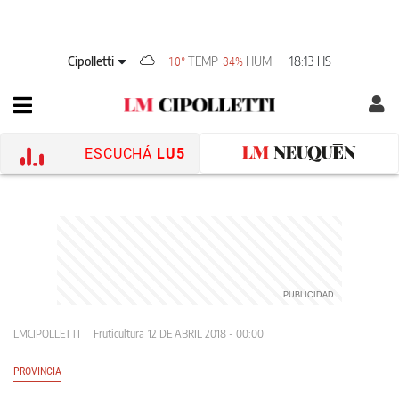
Cipolletti
TEMP
HUM
18:13 HS
10°
34%
ESCUCHÁ
LU5
LMCIPOLLETTI
Fruticultura
12 DE ABRIL 2018 - 00:00
PROVINCIA