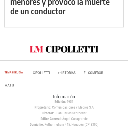
menores y provocó la muerte
de un conductor
CIPOLLETTI
+HISTORIAS
EL COMEDOR
TEMAS DEL DÍA
MAS E
Información
Edición:
6951
Propietario:
Comunicaciones y Medios S.A
Director:
Juan Carlos Schroeder
Editor General:
Ángel Casagrande
Domicilio:
Fotheringham 445, Neuquén (CP 8300)