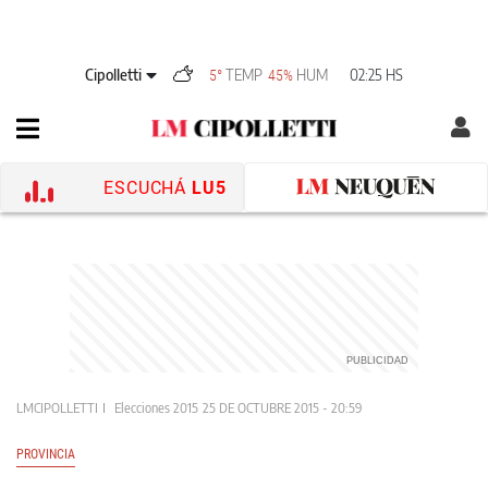
Cipolletti
TEMP
HUM
02:25 HS
5°
45%
ESCUCHÁ
LU5
LMCIPOLLETTI
Elecciones 2015
25 DE OCTUBRE 2015 - 20:59
PROVINCIA