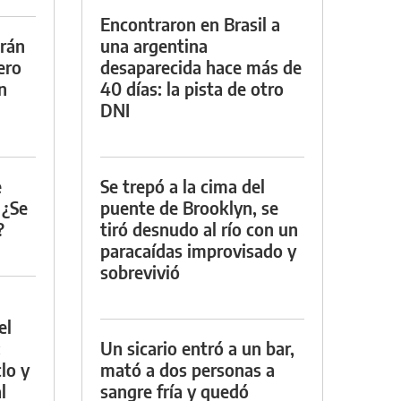
Encontraron en Brasil a
drán
una argentina
ero
desaparecida hace más de
n
40 días: la pista de otro
DNI
e
Se trepó a la cima del
 ¿Se
puente de Brooklyn, se
?
tiró desnudo al río con un
paracaídas improvisado y
sobrevivió
el
:
Un sicario entró a un bar,
lo y
mató a dos personas a
l
sangre fría y quedó