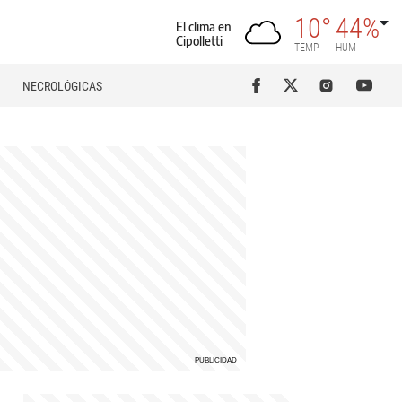
10°
44%
El clima en
Cipolletti
TEMP
HUM
NECROLÓGICAS