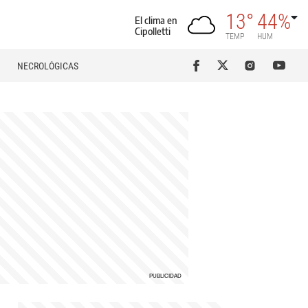
13°
44%
El clima en
Cipolletti
TEMP
HUM
NECROLÓGICAS