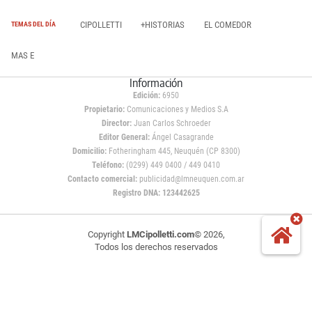
CIPOLLETTI
+HISTORIAS
EL COMEDOR
TEMAS DEL DÍA
MAS E
Información
Edición:
6950
Propietario:
Comunicaciones y Medios S.A
Director:
Juan Carlos Schroeder
Editor General:
Ángel Casagrande
Domicilio:
Fotheringham 445, Neuquén (CP 8300)
Teléfono:
(0299) 449 0400 / 449 0410
Contacto comercial:
publicidad@lmneuquen.com.ar
Registro DNA: 123442625
Copyright
LMCipolletti.com
© 2026,
Todos los derechos reservados