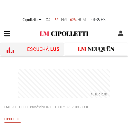
Cipolletti
TEMP
HUM
01:35 HS
5°
62%
ESCUCHÁ
LU5
LMCIPOLLETTI
Pronóstico
07 DE DICIEMBRE 2018 - 13:11
CIPOLLETTI