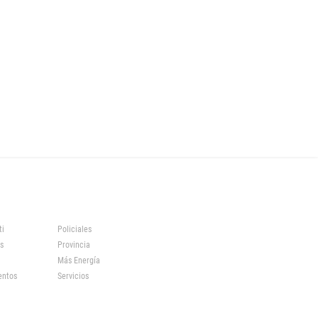
ti
Policiales
s
Provincia
Más Energía
entos
Servicios