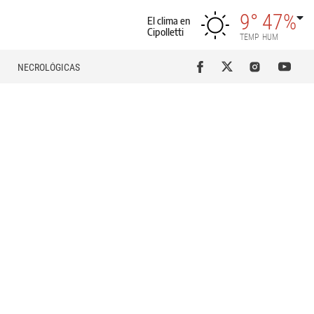
9°
47%
El clima en
Cipolletti
TEMP
HUM
NECROLÓGICAS