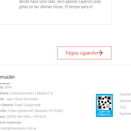
desde hace unos días, pero apenas cayeron unas
gotas en las últimas horas. El tiempo para el
domimgo e inicio de semana.
Página siguiente
ormación
ón:
6949
etario:
Comunicaciones y Medios S.A
Cipollet
tor:
Juan Carlos Schroeder
Deporte
r General:
Ángel Casagrande
País
ilio:
Fotheringham 445, Neuquén (CP 8300)
Suplem
ono:
(0299) 449 0400 / 449 0410
acto comercial:
icidad@lmneuquen.com.ar