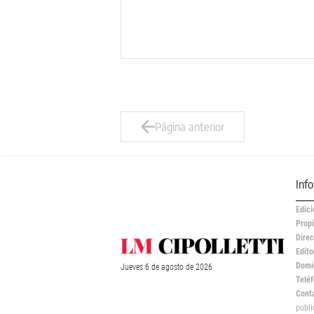
Página anterior
Inf
Edici
Propi
Direc
Edito
Domic
Jueves
6 de
agosto
de 2026
Teléf
Cont
publ