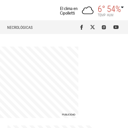
6°
54%
El clima en
Cipolletti
TEMP
HUM
NECROLÓGICAS