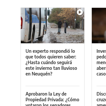
Un experto respondió lo
Inve
que todos quieren saber:
pedo
¿Hasta cuándo seguirá
meno
este invierno tan lluvioso
aber
en Neuquén?
caso
Aprobaron la Ley de
Discu
Propiedad Privada: ¿Cómo
cruz
votaron los senadores
amen