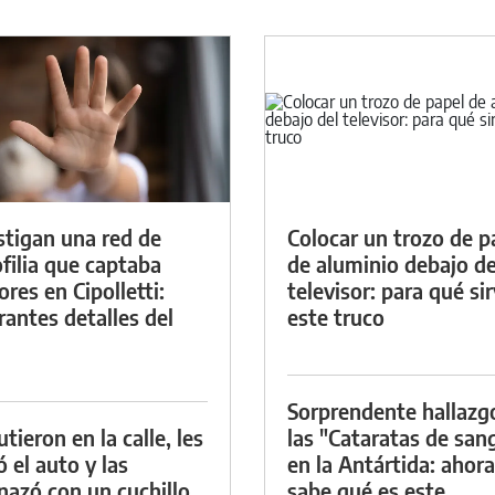
stigan una red de
Colocar un trozo de p
filia que captaba
de aluminio debajo de
res en Cipolletti:
televisor: para qué si
rantes detalles del
este truco
Sorprendente hallazg
tieron en la calle, les
las "Cataratas de san
ó el auto y las
en la Antártida: ahora
azó con un cuchillo
sabe qué es este