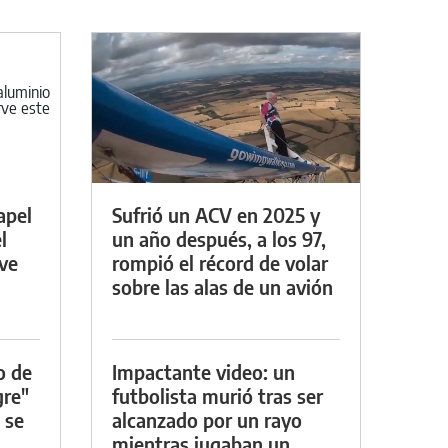
apel
Sufrió un ACV en 2025 y
l
un año después, a los 97,
rve
rompió el récord de volar
sobre las alas de un avión
o de
Impactante video: un
gre"
futbolista murió tras ser
 se
alcanzado por un rayo
mientras jugaban un