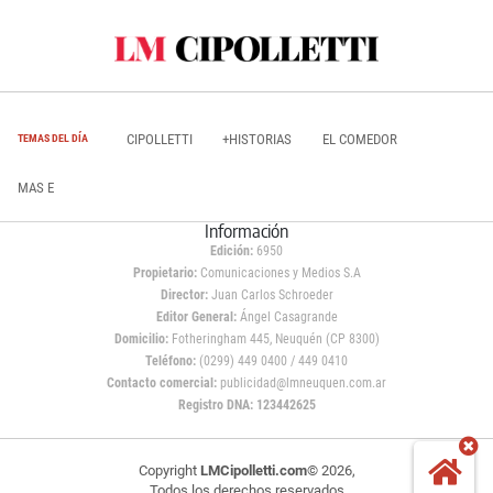
CIPOLLETTI
+HISTORIAS
EL COMEDOR
TEMAS DEL DÍA
MAS E
Información
Edición:
6950
Propietario:
Comunicaciones y Medios S.A
Director:
Juan Carlos Schroeder
Editor General:
Ángel Casagrande
Domicilio:
Fotheringham 445, Neuquén (CP 8300)
Teléfono:
(0299) 449 0400 / 449 0410
Contacto comercial:
publicidad@lmneuquen.com.ar
Registro DNA: 123442625
Copyright
LMCipolletti.com
© 2026,
Todos los derechos reservados