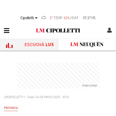
Cipolletti
TEMP
HUM
01:37 HS
5°
62%
ESCUCHÁ
LU5
LMCIPOLLETTI
Casos
24 DE MAYO 2020 - 10:12
PROVINCIA