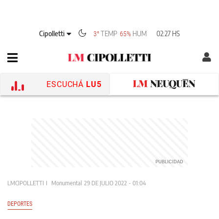
Cipolletti
TEMP
HUM
02:27 HS
3°
65%
ESCUCHÁ
LU5
LMCIPOLLETTI
Monumental
29 DE JULIO 2022 - 01:04
DEPORTES