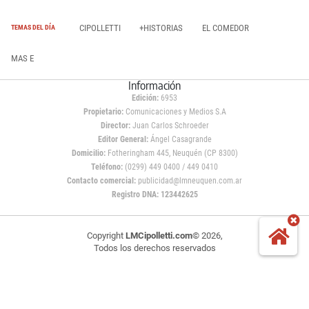
CIPOLLETTI
+HISTORIAS
EL COMEDOR
TEMAS DEL DÍA
MAS E
Información
Edición:
6953
Propietario:
Comunicaciones y Medios S.A
Director:
Juan Carlos Schroeder
Editor General:
Ángel Casagrande
Domicilio:
Fotheringham 445, Neuquén (CP 8300)
Teléfono:
(0299) 449 0400 / 449 0410
Contacto comercial:
publicidad@lmneuquen.com.ar
Registro DNA: 123442625
Copyright
LMCipolletti.com
© 2026,
Todos los derechos reservados