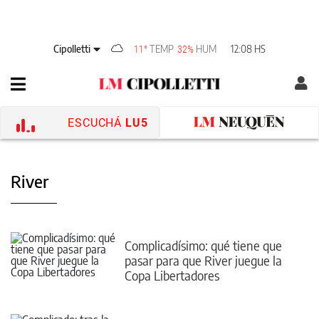
Cipolletti
TEMP
HUM
12:08 HS
11°
32%
ESCUCHÁ
LU5
River
Complicadísimo: qué tiene que
pasar para que River juegue la
Copa Libertadores