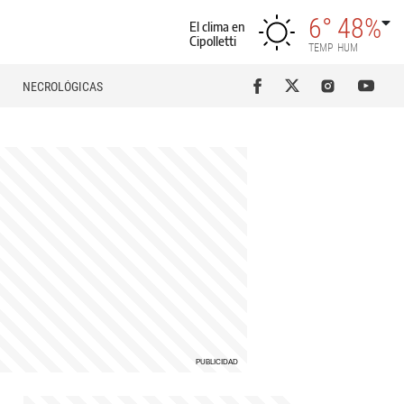
6°
48%
El clima en
Cipolletti
TEMP
HUM
NECROLÓGICAS