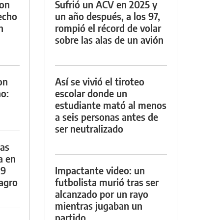
con
Sufrió un ACV en 2025 y
techo
un año después, a los 97,
n
rompió el récord de volar
sobre las alas de un avión
on
Así se vivió el tiroteo
o:
escolar donde un
estudiante mató al menos
a seis personas antes de
ser neutralizado
das
a en
29
Impactante video: un
lagro
futbolista murió tras ser
alcanzado por un rayo
mientras jugaban un
partido