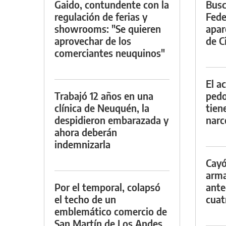
Gaido, contundente con la
Busc
regulación de ferias y
Fede
showrooms: "Se quieren
apar
aprovechar de los
de Ci
comerciantes neuquinos"
El a
Trabajó 12 años en una
pedof
clínica de Neuquén, la
tien
despidieron embarazada y
narc
ahora deberán
indemnizarla
Cayó
arma
Por el temporal, colapsó
ante
el techo de un
cuat
emblemático comercio de
San Martín de Los Andes