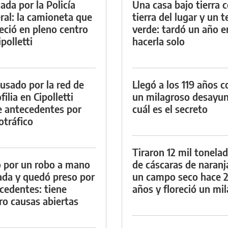
ada por la Policía
Una casa bajo tierra 
ral: la camioneta que
tierra del lugar y un 
eció en pleno centro
verde: tardó un año e
polletti
hacerla solo
cusado por la red de
Llegó a los 119 años c
ilia en Cipolletti
un milagroso desayun
e antecedentes por
cuál es el secreto
otráfico
Tiraron 12 mil tonela
 por un robo a mano
de cáscaras de naranj
da y quedó preso por
un campo seco hace 
cedentes: tiene
años y floreció un mi
ro causas abiertas