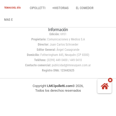
CIPOLLETTI
+HISTORIAS
EL COMEDOR
TEMAS DEL DÍA
MAS E
Información
Edición:
6951
Propietario:
Comunicaciones y Medios S.A
Director:
Juan Carlos Schroeder
Editor General:
Ángel Casagrande
Domicilio:
Fotheringham 445, Neuquén (CP 8300)
Teléfono:
(0299) 449 0400 / 449 0410
Contacto comercial:
publicidad@lmneuquen.com.ar
Registro DNA: 123442625
Copyright
LMCipolletti.com
© 2026,
Todos los derechos reservados