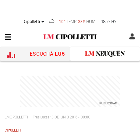
Cipolletti
TEMP
HUM
18:22 HS
10°
38%
ESCUCHÁ
LU5
LMCIPOLLETTI
Tres Luces
13 DE JUNIO 2016 - 00:00
CIPOLLETTI