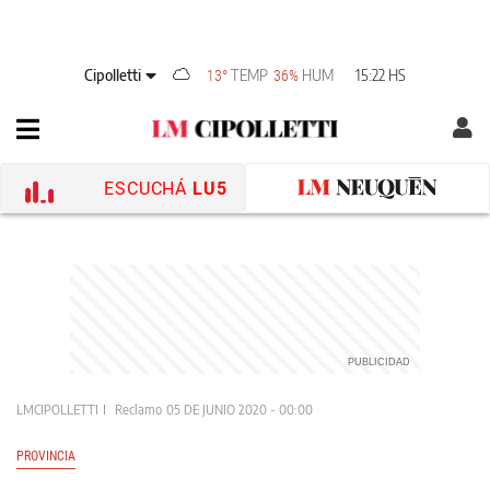
Cipolletti
TEMP
HUM
15:22 HS
13°
36%
ESCUCHÁ
LU5
LMCIPOLLETTI
Reclamo
05 DE JUNIO 2020 - 00:00
PROVINCIA