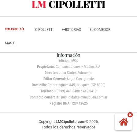
CIPOLLETTI
+HISTORIAS
EL COMEDOR
TEMAS DEL DÍA
MAS E
Información
Edición:
6950
Propietario:
Comunicaciones y Medios S.A
Director:
Juan Carlos Schroeder
Editor General:
Ángel Casagrande
Domicilio:
Fotheringham 445, Neuquén (CP 8300)
Teléfono:
(0299) 449 0400 / 449 0410
Contacto comercial:
publicidad@lmneuquen.com.ar
Registro DNA: 123442625
Copyright
LMCipolletti.com
© 2026,
Todos los derechos reservados