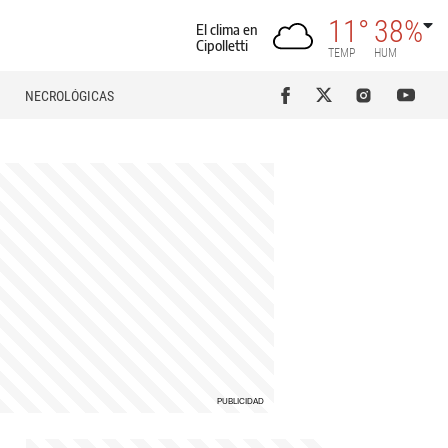
11°
38%
El clima en
Cipolletti
TEMP
HUM
NECROLÓGICAS