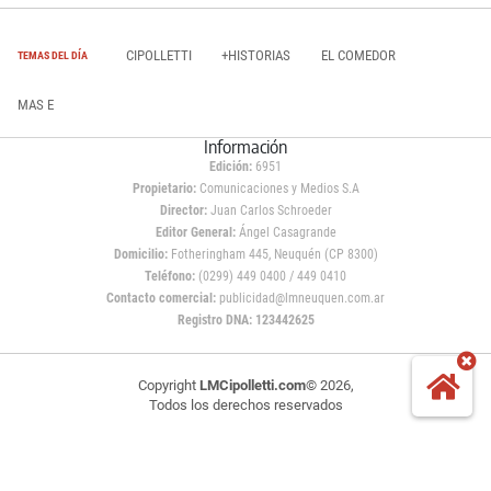
CIPOLLETTI
+HISTORIAS
EL COMEDOR
TEMAS DEL DÍA
MAS E
Información
Edición:
6951
Propietario:
Comunicaciones y Medios S.A
Director:
Juan Carlos Schroeder
Editor General:
Ángel Casagrande
Domicilio:
Fotheringham 445, Neuquén (CP 8300)
Teléfono:
(0299) 449 0400 / 449 0410
Contacto comercial:
publicidad@lmneuquen.com.ar
Registro DNA: 123442625
Copyright
LMCipolletti.com
© 2026,
Todos los derechos reservados