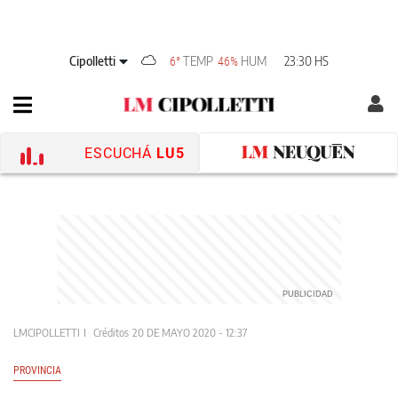
Cipolletti
TEMP
HUM
23:30 HS
6°
46%
ESCUCHÁ
LU5
LMCIPOLLETTI
Créditos
20 DE MAYO 2020 - 12:37
PROVINCIA