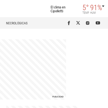
5°
91%
El clima en
Cipolletti
TEMP
HUM
NECROLÓGICAS