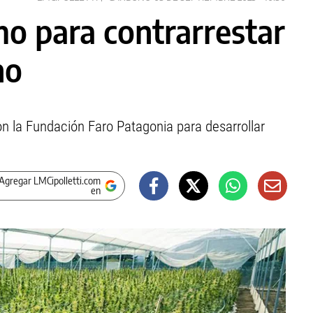
mo para contrarrestar
no
on la Fundación Faro Patagonia para desarrollar
Agregar LMCipolletti.com
en