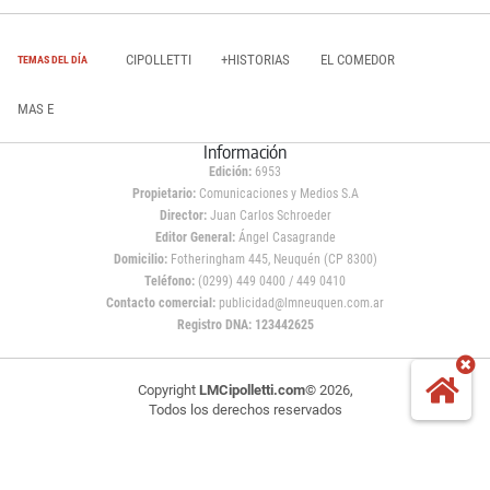
CIPOLLETTI
+HISTORIAS
EL COMEDOR
TEMAS DEL DÍA
MAS E
Información
Edición:
6953
Propietario:
Comunicaciones y Medios S.A
Director:
Juan Carlos Schroeder
Editor General:
Ángel Casagrande
Domicilio:
Fotheringham 445, Neuquén (CP 8300)
Teléfono:
(0299) 449 0400 / 449 0410
Contacto comercial:
publicidad@lmneuquen.com.ar
Registro DNA: 123442625
Copyright
LMCipolletti.com
© 2026,
Todos los derechos reservados