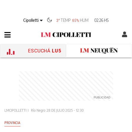
Cipolletti
TEMP
HUM
02:26 HS
3°
65%
ESCUCHÁ
LU5
LMCIPOLLETTI
Río Negro
28 DE JULIO 2025 - 12:30
PROVINCIA