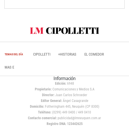
CIPOLLETTI
+HISTORIAS
EL COMEDOR
TEMAS DEL DÍA
MAS E
Información
Edición:
6948
Propietario:
Comunicaciones y Medios S.A
Director:
Juan Carlos Schroeder
Editor General:
Ángel Casagrande
Domicilio:
Fotheringham 445, Neuquén (CP 8300)
Teléfono:
(0299) 449 0400 / 449 0410
Contacto comercial:
publicidad@lmneuquen.com.ar
Registro DNA: 123442625