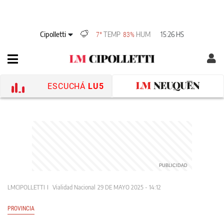
Cipolletti
TEMP
HUM
15:26 HS
7°
83%
ESCUCHÁ
LU5
LMCIPOLLETTI
Vialidad Nacional
29 DE MAYO 2025 - 14:12
PROVINCIA