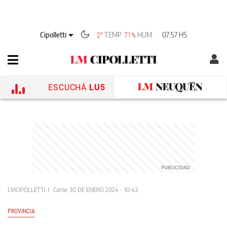
Cipolletti
TEMP
HUM
07:57 HS
2°
71%
ESCUCHÁ
LU5
LMCIPOLLETTI
Carne
30 DE ENERO 2024 - 10:43
PROVINCIA