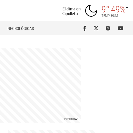
9°
49%
El clima en
Cipolletti
TEMP
HUM
NECROLÓGICAS