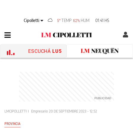
Cipolletti
TEMP
HUM
01:41 HS
5°
62%
ESCUCHÁ
LU5
LMCIPOLLETTI
Empresario
20 DE SEPTIEMBRE 2023 - 12:52
PROVINCIA