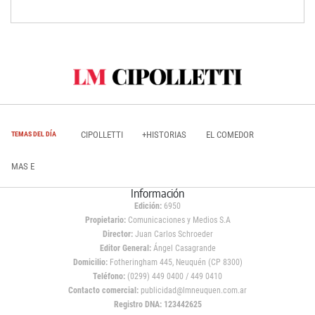
CIPOLLETTI
+HISTORIAS
EL COMEDOR
TEMAS DEL DÍA
MAS E
Información
Edición:
6950
Propietario:
Comunicaciones y Medios S.A
Director:
Juan Carlos Schroeder
Editor General:
Ángel Casagrande
Domicilio:
Fotheringham 445, Neuquén (CP 8300)
Teléfono:
(0299) 449 0400 / 449 0410
Contacto comercial:
publicidad@lmneuquen.com.ar
Registro DNA: 123442625