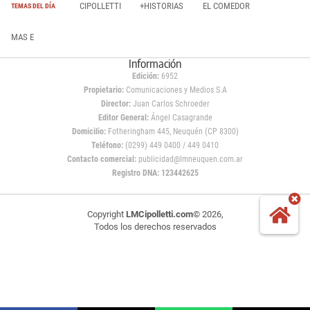
CIPOLLETTI
+HISTORIAS
EL COMEDOR
TEMAS DEL DÍA
MAS E
Información
Edición:
6952
Propietario:
Comunicaciones y Medios S.A
Director:
Juan Carlos Schroeder
Editor General:
Ángel Casagrande
Domicilio:
Fotheringham 445, Neuquén (CP 8300)
Teléfono:
(0299) 449 0400 / 449 0410
Contacto comercial:
publicidad@lmneuquen.com.ar
Registro DNA: 123442625
Copyright
LMCipolletti.com
© 2026,
Todos los derechos reservados