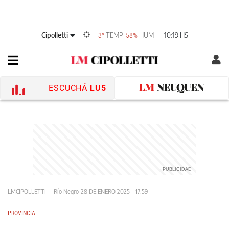
Cipolletti
TEMP
HUM
10:19 HS
3°
58%
ESCUCHÁ
LU5
LMCIPOLLETTI
Río Negro
28 DE ENERO 2025 - 17:59
PROVINCIA