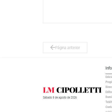
Página anterior
Inf
Edici
Propi
Direc
Edito
Domic
Sábado
8 de
agosto
de 2026
Teléf
Cont