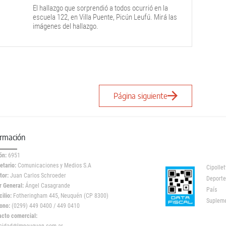
El hallazgo que sorprendió a todos ocurrió en la
escuela 122, en Villa Puente, Picún Leufú. Mirá las
imágenes del hallazgo.
Página siguiente
ormación
ón:
6951
etario:
Comunicaciones y Medios S.A
Cipollet
tor:
Juan Carlos Schroeder
Deporte
r General:
Ángel Casagrande
País
ilio:
Fotheringham 445, Neuquén (CP 8300)
Suplem
ono:
(0299) 449 0400 / 449 0410
acto comercial: