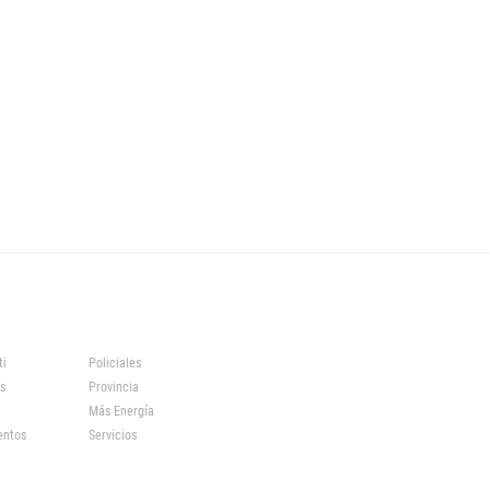
ti
Policiales
s
Provincia
Más Energía
entos
Servicios