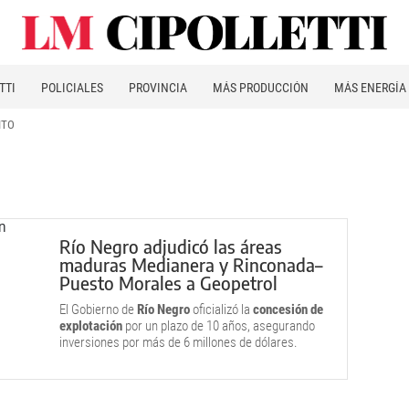
TTI
POLICIALES
PROVINCIA
MÁS PRODUCCIÓN
MÁS ENERGÍA
ITO
Río Negro adjudicó las áreas
maduras Medianera y Rinconada–
Puesto Morales a Geopetrol
El Gobierno de
Río Negro
oficializó la
concesión de
explotación
por un plazo de 10 años, asegurando
inversiones por más de 6 millones de dólares.