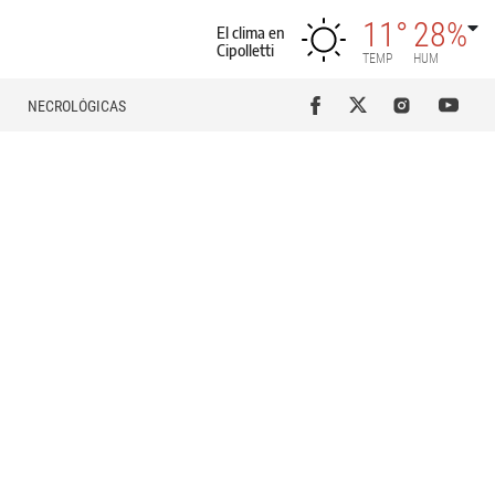
11°
28%
El clima en
Cipolletti
TEMP
HUM
NECROLÓGICAS