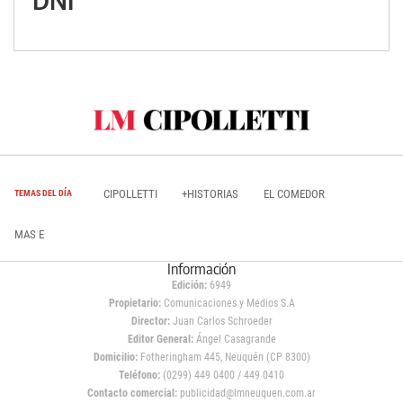
CIPOLLETTI
+HISTORIAS
EL COMEDOR
TEMAS DEL DÍA
MAS E
Información
Edición:
6949
Propietario:
Comunicaciones y Medios S.A
Director:
Juan Carlos Schroeder
Editor General:
Ángel Casagrande
Domicilio:
Fotheringham 445, Neuquén (CP 8300)
Teléfono:
(0299) 449 0400 / 449 0410
Contacto comercial:
publicidad@lmneuquen.com.ar