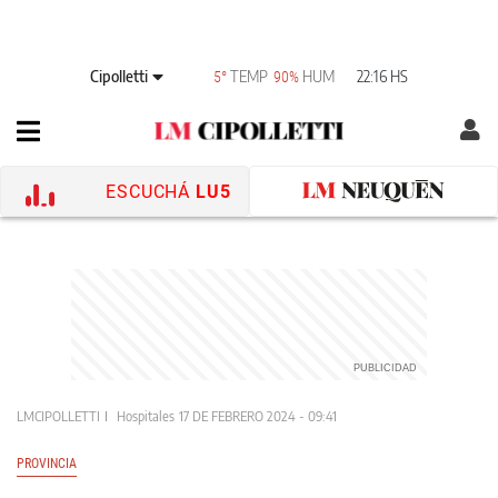
Cipolletti
TEMP
HUM
22:16 HS
5°
90%
ESCUCHÁ
LU5
LMCIPOLLETTI
Hospitales
17 DE FEBRERO 2024 - 09:41
PROVINCIA