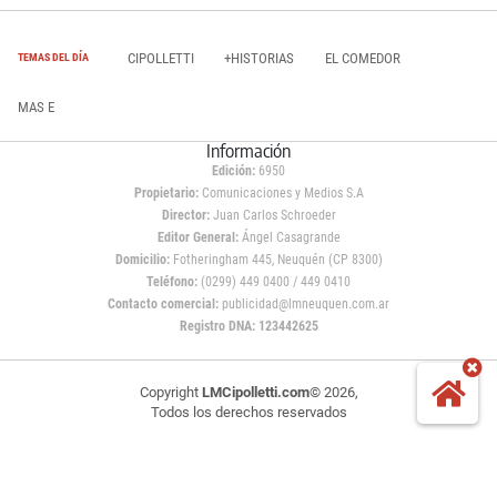
CIPOLLETTI
+HISTORIAS
EL COMEDOR
TEMAS DEL DÍA
MAS E
Información
Edición:
6950
Propietario:
Comunicaciones y Medios S.A
Director:
Juan Carlos Schroeder
Editor General:
Ángel Casagrande
Domicilio:
Fotheringham 445, Neuquén (CP 8300)
Teléfono:
(0299) 449 0400 / 449 0410
Contacto comercial:
publicidad@lmneuquen.com.ar
Registro DNA: 123442625
Copyright
LMCipolletti.com
© 2026,
Todos los derechos reservados