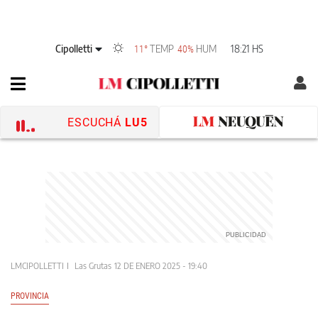
Cipolletti
TEMP
HUM
18:21 HS
11°
40%
ESCUCHÁ
LU5
LMCIPOLLETTI
Las Grutas
12 DE ENERO 2025 - 19:40
PROVINCIA