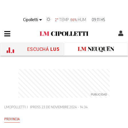
Cipolletti
TEMP
HUM
09:11 HS
2°
66%
ESCUCHÁ
LU5
LMCIPOLLETTI
IPROSS
23 DE NOVIEMBRE 2024 - 14:34
PROVINCIA