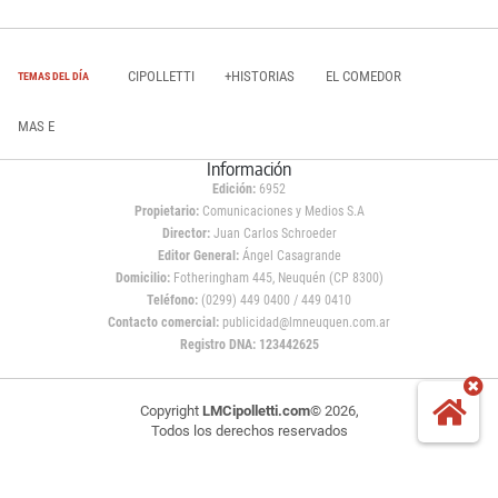
CIPOLLETTI
+HISTORIAS
EL COMEDOR
TEMAS DEL DÍA
MAS E
Información
Edición:
6952
Propietario:
Comunicaciones y Medios S.A
Director:
Juan Carlos Schroeder
Editor General:
Ángel Casagrande
Domicilio:
Fotheringham 445, Neuquén (CP 8300)
Teléfono:
(0299) 449 0400 / 449 0410
Contacto comercial:
publicidad@lmneuquen.com.ar
Registro DNA: 123442625
Copyright
LMCipolletti.com
© 2026,
Todos los derechos reservados